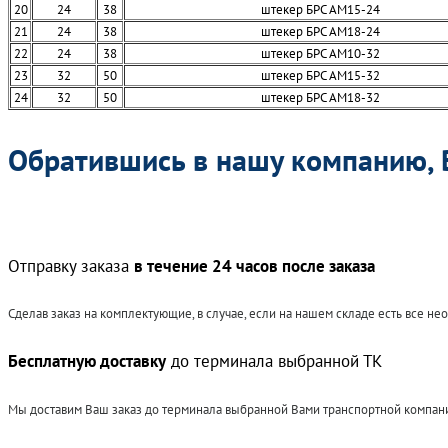
20
24
38
штекер БРС AM15-24
21
24
38
штекер БРС AM18-24
22
24
38
штекер БРС AM10-32
23
32
50
штекер БРС AM15-32
24
32
50
штекер БРС AM18-32
Обратившись в нашу компанию, 
Отправку заказа
в течение 24 часов после заказа
Сделав заказ на комплектующие, в случае, если на нашем складе есть все не
Бесплатную доставку
до терминала выбранной ТК
Мы доставим Ваш заказ до терминала выбранной Вами транспортной компан