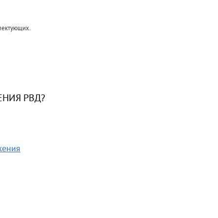
плектующих.
НИЯ РВД?
жения