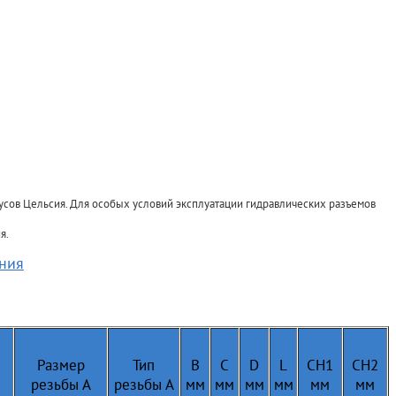
усов Цельсия. Для особых условий эксплуатации гидравлических разъемов
я.
ения
Размер
Тип
B
C
D
L
CH1
CH2
резьбы А
резьбы А
мм
мм
мм
мм
мм
мм