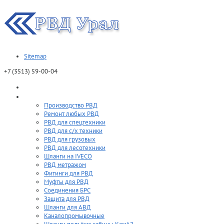
Sitemap
+7 (3513)
59-00-04
О компании
Продукция
Производство РВД
Ремонт любых РВД
РВД для спецтехники
РВД для с/х техники
РВД для грузовых
РВД для лесотехники
Шланги на IVECO
РВД метражом
Фитинги для РВД
Муфты для РВД
Соединения БРС
Защита для РВД
Шланги для АВД
Каналопромывочные