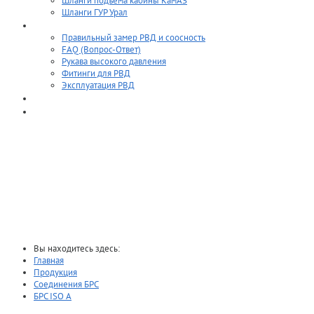
Шланги подъёма кабины КамАЗ
Шланги ГУР Урал
Полезное
Правильный замер РВД и соосность
FAQ (Вопрос-Ответ)
Рукава высокого давления
Фитинги для РВД
Эксплуатация РВД
Прайс-лист
Контакты
БРС ISO A
Вы находитесь здесь:
Главная
Продукция
Соединения БРС
БРС ISO A