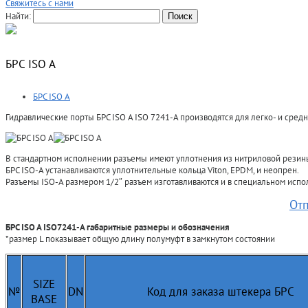
Свяжитесь с нами
Найти:
БРС ISO A
БРС ISO A
Гидравлические порты БРС ISO A ISO 7241-A производятся для легко- и сред
В стандартном исполнении разъемы имеют уплотнения из нитриловой резины,
БРС ISO-A устанавливаются уплотнительные кольца Viton, EPDM, и неопрен.
Разъемы ISO-A размером 1/2″ разъем изготавливаются и в специальном исп
Отп
БРС ISO A ISO7241-A габаритные размеры и обозначения
*размер L показывает общую длину полумуфт в замкнутом состоянии
SIZE
№
DN
Код для заказа штекера БРС
BASE